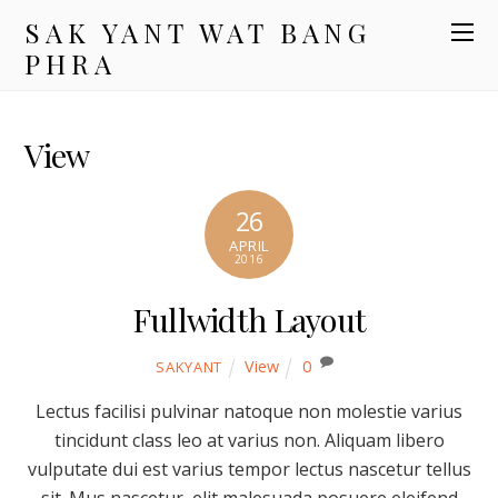
SAK YANT WAT BANG
PHRA
View
26
APRIL
2016
Fullwidth Layout
View
0
SAKYANT
Lectus facilisi pulvinar natoque non molestie varius
tincidunt class leo at varius non. Aliquam libero
vulputate dui est varius tempor lectus nascetur tellus
sit. Mus nascetur, elit malesuada posuere eleifend